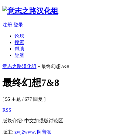
注册
登录
论坛
搜索
帮助
导航
意志之路汉化组
» 最终幻想7&8
最终幻想7&8
[
55
主题 / 677 回复 ]
RSS
版块介绍: 中文加强版讨论区
版主:
zwj2www
,
阿普顿