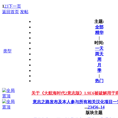
1
2
3
下一页
返回首页
发帖
主题:
全部
精华
|
时间:
一天
类型
两天
周
月
季
|
热门
关于《大航海时代2意志版》1.9E6被破解用于
意志之路发布及本人参与所有相关汉化项目一览（更
...
2
3
4
5
6
..
14
版块主题