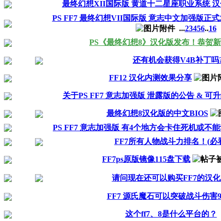
最终幻想XII国际版 黄道十二星座职业系统 汉化
PS FF7 最终幻想VII国际版 意志中文加强版正式
...
2
3
4
5
6
..
16
PS《最终幻想8》汉化版发布！恭贺
还有机会获得V4B补丁吗
FF12 汉化内测效果分享
关于PS FF7 意志加强版 泄露版的公告 & 可
最终幻想8汉化版的中文BIOS
PS FF7 意志加强版 有4个地方会卡住死机或不
FF7所有人物战斗力排名！(必看
FF7ps原版镜像115盘下载
请问现在还可以购买FF7的汉
FF7 源氏魔石可以突破战斗伤害9
这个ff7、8是什么平台的？