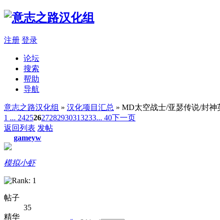
注册
登录
论坛
搜索
帮助
导航
意志之路汉化组
»
汉化项目汇总
» MD太空战士/亚瑟传说/封神英
1 ...
24
25
26
27
28
29
30
31
32
33
... 40
下一页
返回列表
发帖
gameyw
模拟小虾
帖子
35
精华