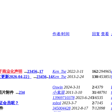
作者/时间
回复
查看
用于商业化声明
...
2
3
4
5
6
..
17
Ken_Tse
2022-3-11
162
/
294965
026-04-22）
...
2
3
4
5
6
..
14
Ken_Tse
2013-2-24
130
/
453851
Oswin
2024-3-31
2
/
4379
...
2
3
4
小鬼混
2011-3-10
31
/
48791
13969710378
2023-6-24
3
/
6535
证会员呢？
xslxsl
2023-3-7
2
/
7145
345004428
2012-8-17
7
/
12098