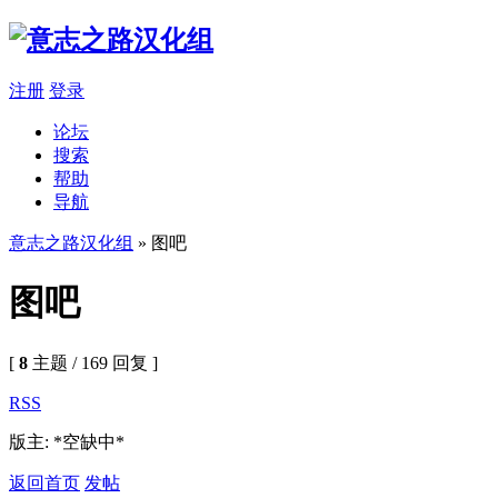
注册
登录
论坛
搜索
帮助
导航
意志之路汉化组
» 图吧
图吧
[
8
主题 / 169 回复 ]
RSS
版主: *空缺中*
返回首页
发帖