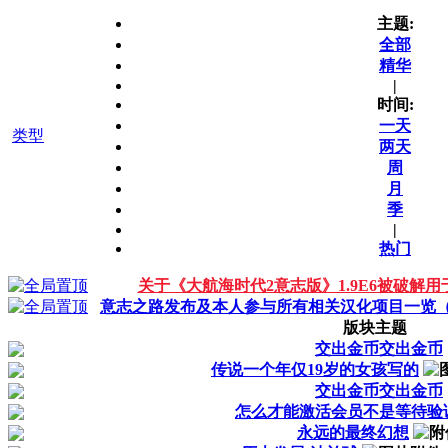
主题:
全部
精华
|
时间:
一天
类型
两天
周
月
季
|
热门
关于《大航海时代2意志版》1.9E6被破解
意志之路发布及本人参与所有相关汉化项目一览（更新2
版块主题
交出金币交出金币
传说一个年仅19岁的女孩写的
交出金币交出金币
怎么才能激活会员不是等待验
永远的最终幻想