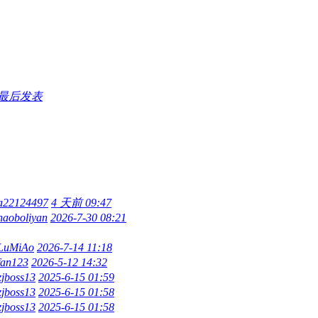
最后发表
a22124497
4 天前 09:47
haoboliyan
2026-7-30 08:21
LuMiAo
2026-7-14 11:18
fan123
2026-5-12 14:32
zjboss13
2025-6-15 01:59
zjboss13
2025-6-15 01:58
zjboss13
2025-6-15 01:58